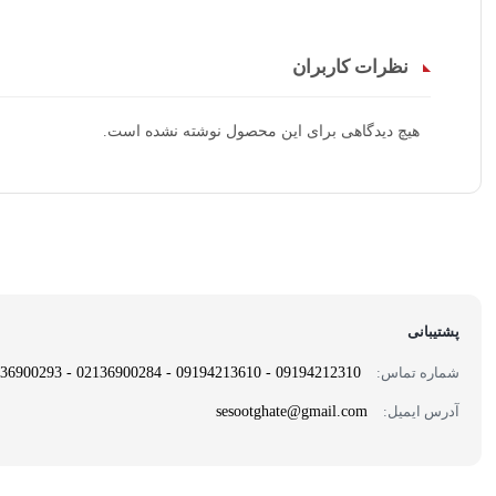
نظرات کاربران
هیچ دیدگاهی برای این محصول نوشته نشده است.
پشتیبانی
شماره تماس:
09194212310 - 09194213610 - 02136900284 - 02136900293
آدرس ایمیل:
sesootghate@gmail.com