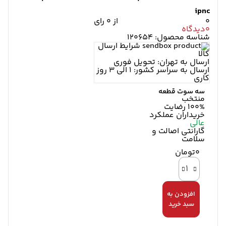
ipnc
0
از 0 رای
0
دیدگاه
شناسه محصول:
120654
شرایط ارسال
کالا
ارسال به تهران: تحویل فوری
ارسال به سراسر کشور: 1 الی 3 روز
کاری
سه سوت قطعه
منتخب
100%
رضایت
خریداران
عملکرد
عالی
گارانتی اصالت و
سلامت
0تومان
کاور
ایربگ
داشبورد
پژو
افزودن به
206
(بدون
سبد خرید
ایربگ)
جهان