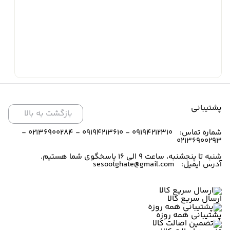
پشتیبانی
بازگشت به بالا
شماره تماس:
09194212310 - 09194213610 - 02136900284 -
02136900293
شنبه تا پنجشنبه، ساعت ۹ الی ۱6 پاسخگوی شما هستیم.
آدرس ایمیل:
sesootghate@gmail.com
ارسال سریع کالا
پشتیبانی همه روزه