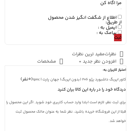
پارت
مرا اگاه کن
|
ipnc
quantity
اطلاع از شگفت انگیز شدن محصول
از طریق:
ایمیل به :
پیامک به :
ثبت
نظرات
مفید ترین نظرات
افزودن نظر جدید +
مشخصات
امتیاز کاربران به:
(0نفر)
کاور ایربگ داشبورد پژو 206 (بدون ایربگ) جهان پارت | ipnc
دیدگاه خود را در باره این کالا بیان کنید
برای ثبت نظر، لازم است ابتدا وارد حساب کاربری خود شوید. اگر این محصول را
قبلا از این فروشگاه خریده باشید، نظر شما به عنوان مالک محصول ثبت
خواهد شد.