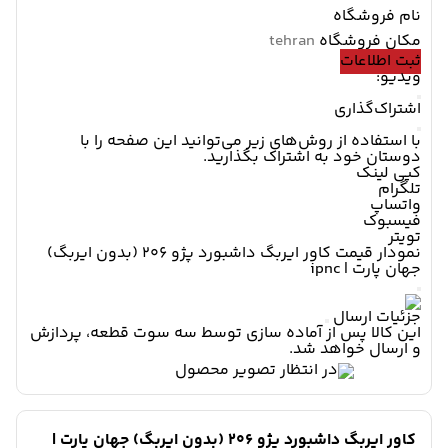
نام فروشگاه
مکان فروشگاه
ثبت اطلاعات
ویدیو:
اشتراک‌گذاری
با استفاده از روش‌های زیر می‌توانید این صفحه را با
دوستان خود به اشتراک بگذارید.
کپی لینک
تلگرام
واتساپ
فیسبوک
تویتر
نمودار قیمت
کاور ایربگ داشبورد پژو 206 (بدون ایربگ)
جهان پارت | ipnc
جزئیات ارسال
این کالا پس از آماده سازی توسط سه سوت قطعه، پردازش
و ارسال خواهد شد.
کاور ایربگ داشبورد پژو 206 (بدون ایربگ) جهان پارت |