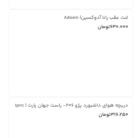
لنت عقب رانا آدوکسین| Adoxin
630.000تومان
دریچه هوای داشبورد پژو 206- راست جهان پارت | ipnc
316.250تومان