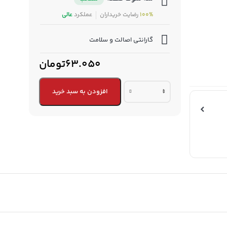
100%
رضایت خریداران
عملکرد
عالی
گارانتی اصالت و سلامت
63.050تومان
کاسه
افزودن به سبد خرید
نمد
چرخ
عقب
پراید
تاسوکی
|
TASOUKI
quantity