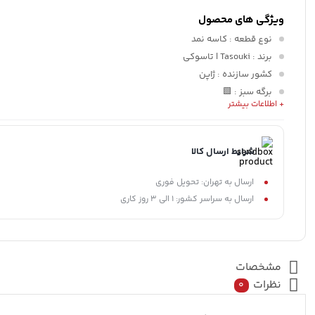
ویژگی های محصول
نوع قطعه
: کاسه نمد
برند
: Tasouki | تاسوکی
کشور سازنده
: ژاپن
برگه سبز
: 🟩
+ اطلاعات بیشتر
ضمانت
: ضمانت کارشناسی
شرایط ارسال کالا
ارسال به تهران: تحویل فوری
ارسال به سراسر کشور: 1 الی 3 روز کاری
مشخصات
نظرات
0