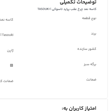
توضیحات تکمیلی
کاسه نمد چرخ عقب پراید تاسوکی | TASOUKI
نوع قطعه
کاسه نمد
برند
Tasouki | تاسوکی
کشور سازنده
ژاپن
برگه سبز
🟩
ضمانت
ضمانت کا
امتیاز کاربران به: