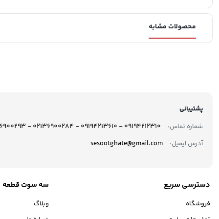
محصولات مشابه
پشتیبانی
09194212310 - 09194213610 - 02136900284 - 02136900293
شماره تماس:
sesootghate@gmail.com
آدرس ایمیل:
دسترسی سریع
سه سوت قطعه
فروشگاه
وبلاگ