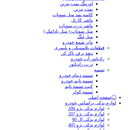
اورینگ پمپ بنزین
پمپ بنزین
کاسه نمد میل سوپاپ
واشر کارتل
واشر درب سوپاپ
میل سوپاپ ( میل بادامک )
میل لنگ
وایر شمع خودرو
قطعات پلاستیکی و پلیمری
تیغه برف پاک کن
رادیاتور آب خودرو
درب رادیاتور
تسمه
تسمه دینام خودرو
تسمه تایم خودرو
کیت تسمه تایم
تسمه کولر
صفحه اصلی
لوازم یدکی براساس خودرو
لوازم یدکی پژو 206
لوازم یدکی پژو 207
لوازم یدکی ال 90
لوازم یدکی پژو 405