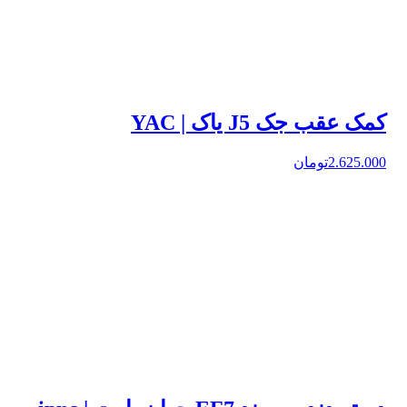
کمک عقب جک J5 یاک | YAC
2.625.000تومان