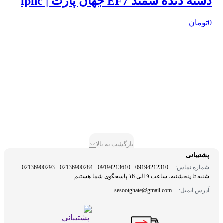
دسته دنده سمند EF7 جهان پارت | ipnc
0تومان
بازگشت به بالا
پشتیبانی
|
شماره تماس:
09194212310 - 09194213610 - 02136900284 - 02136900293
شنبه تا پنجشنبه، ساعت ۹ الی ۱6 پاسخگوی شما هستیم.
آدرس ایمیل:
sesootghate@gmail.com