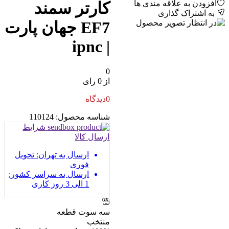
افزودن به علاقه مندی ها
کارتر سمند
به اشتراک گذاری
EF7 جهان پارت
| ipnc
0
از 0 رای
0
دیدگاه
شناسه محصول:
110124
شرایط
ارسال کالا
ارسال به تهران: تحویل
فوری
ارسال به سراسر کشور:
1 الی 3 روز کاری
سه سوت قطعه
منتخب