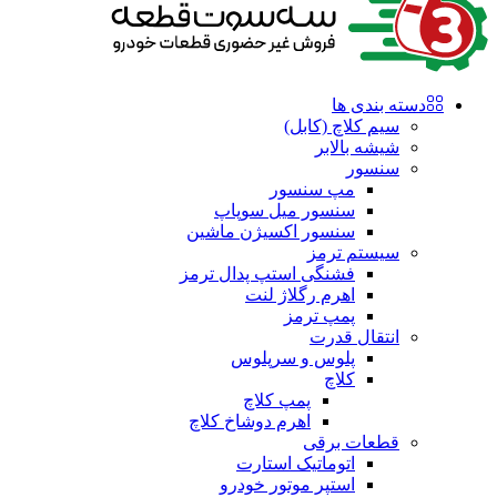
دسته بندی ها
سیم کلاچ (کابل)
شیشه بالابر
سنسور
مپ سنسور
سنسور میل سوپاپ
سنسور اکسیژن ماشین
سیستم ترمز
فشنگی استپ پدال ترمز
اهرم رگلاژ لنت
پمپ ترمز
انتقال قدرت
پلوس و سرپلوس
کلاچ
پمپ کلاچ
اهرم دوشاخ کلاچ
قطعات برقی
اتوماتیک استارت
استپر موتور خودرو