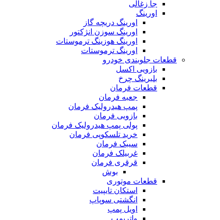
جا زغالی
اورینگ
اورینگ دریچه گاز
اورینگ سوزن انژکتور
اورینگ هوزینگ ترموستات
اورینگ ترموستات
قطعات جلوبندی خودرو
بازویی اکسل
بلبرینگ چرخ
قطعات فرمان
جعبه فرمان
پمپ هیدرولیک فرمان
بازویی فرمان
پولی پمپ هیدرولیک فرمان
خرید تلسکوپی فرمان
سیبک فرمان
غربیلک فرمان
قرقری فرمان
بوش
قطعات موتوری
استکان تایپیت
انگشتی سوپاپ
اویل پمپ
واترپمپ