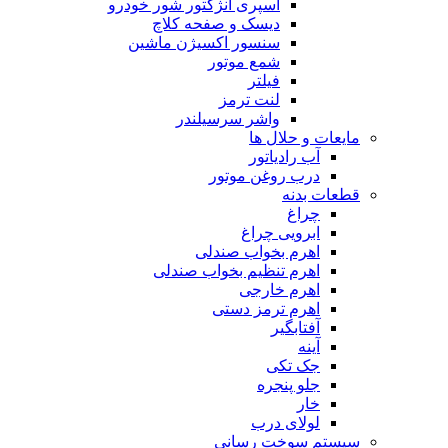
اسپری انژکتور شور خودرو
دیسک و صفحه کلاچ
سنسور اکسیژن ماشین
شمع موتور
فیلتر
لنت ترمز
واشر سرسیلندر
مایعات و حلال ها
آب رادیاتور
درب روغن موتور
قطعات بدنه
چراغ
ابرویی چراغ
اهرم بخواب صندلی
اهرم تنظیم بخواب صندلی
اهرم خارجی
اهرم ترمز دستی
آفتابگیر
آینه
جک تکی
جلو پنجره
خار
لولای درب
سیستم سوخت رسانی