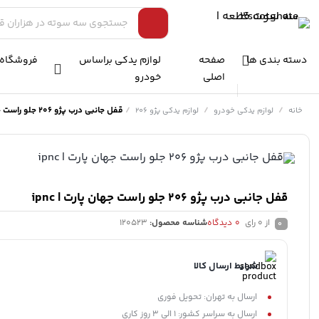
دسته بندی ها
صفحه
لوازم یدکی براساس
فروشگاه
اصلی
خودرو
/
/
/
قفل جانبی درب پژو 206 جلو راست جهان پارت | ipnc
خانه
لوازم یدکی خودرو
لوازم یدکی پژو 206
قفل جانبی درب پژو 206 جلو راست جهان پارت | ipnc
از 0 رای
0
دیدگاه
شناسه محصول:
120523
0
شرایط ارسال کالا
ارسال به تهران: تحویل فوری
ارسال به سراسر کشور: 1 الی 3 روز کاری