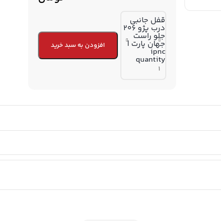
قفل جانبی
درب پژو 206
جلو راست
جهان پارت |
افزودن به سبد خرید
ipnc
quantity