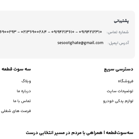
پشتیبانی
09194212310 - 09194213610 - 02136900284 - 02136900293
شماره تماس:
sesootghate@gmail.com
آدرس ایمیل:
دسترسی سریع
سه سوت قطعه
فروشگاه
وبلاگ
توضیحات سایت
درباره ما
لوازم یدکی خودرو
تماس با ما
فرصت های شغلی
سه‌سوت‌قطعه | همراهی با مردم در مسیر انتخابی درست