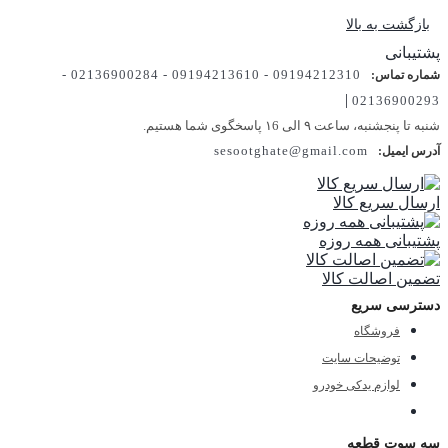
بازگشت به بالا
پشتیبانی
09194212310 - 09194213610 - 02136900284 -
شماره تماس:
|
02136900293
شنبه تا پنجشنبه، ساعت ۹ الی ۱6 پاسخگوی شما هستیم.
sesootghate@gmail.com
آدرس ایمیل:
ارسال سریع کالا
پشتیبانی همه روزه
تضمین اصالت کالا
دسترسی سریع
فروشگاه
توضیحات سایت
لوازم یدکی خودرو
سه سوت قطعه