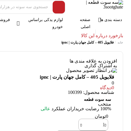
دسته بندی ها
صفحه
لوازم یدکی براساس
فروشگ
اصلی
خودرو
بازخورد درباره این کالا
/
فلایویل 405 – کامل جهان پارت | ipnc
خانه
افزودن به علاقه مندی ها
به اشتراک گذاری
فلایویل 405 – کامل جهان پارت | ipnc
0
0
دیدگاه
شناسه محصول:
100399
سه سوت قطعه
منتخب
100%
رضایت خریداران
عملکرد
عالی
0تومان
فلایویل
405