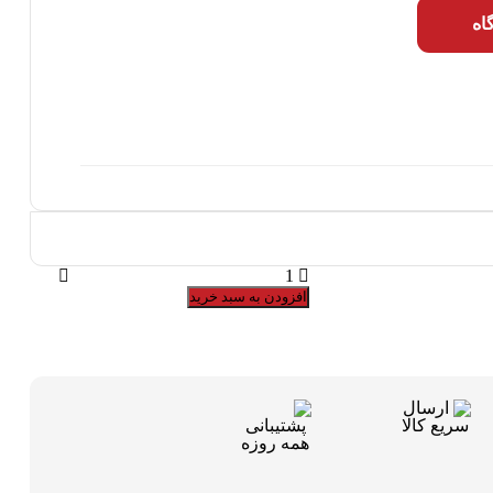
اه
فلایویل
405
افزودن به سبد خرید
-
کامل
جهان
پارت
|
ipnc
quantity