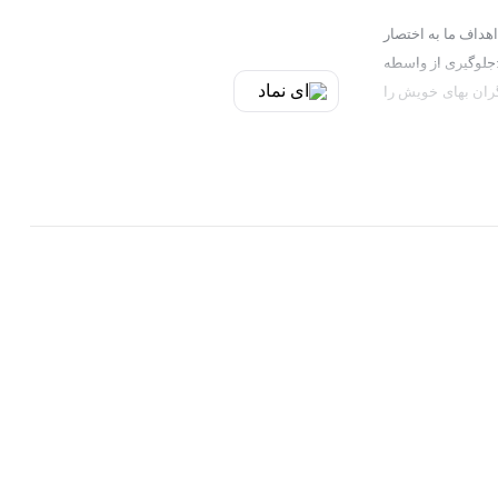
اهداف ما به اختصار
رح زیر است 1:یکپارچه سازی قیمت ها و اطلاع هم میهنان عزیز از قیمت قطعات در لحظه خرید 2:جلوگیری از توزیع قطعات بی کیفیت و تقلبی و غیر استاندارد 3:جلوگیری از واسطه
جربه گران بهای خویش را
طراحی شده توسط ردی استودیو