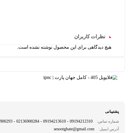
نظرات کاربران
هیچ دیدگاهی برای این محصول نوشته نشده است.
پشتیبانی
شماره تماس:
09194212310 - 09194213610 - 02136900284 - 02136900293
آدرس ایمیل:
sesootghate@gmail.com