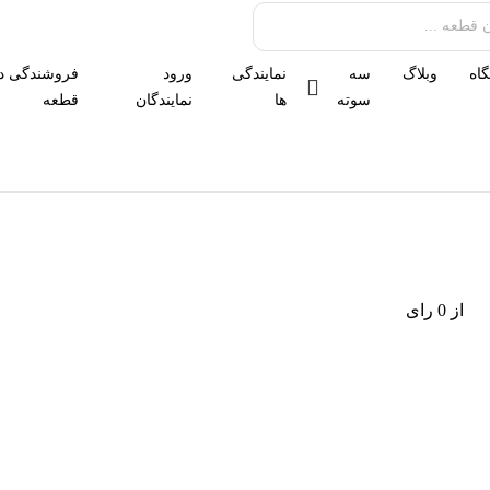
اه
وبلاگ
سه
نمایندگی
ورود
فروشندگی د
سوته
ها
نمایندگان
قطعه
از 0 رای