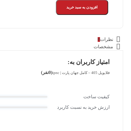
-
کامل
افزودن به سبد خرید
جهان
پارت
|
ipnc
quantity
نظرات
0
مشخصات
امتیاز کاربران به:
(0نفر)
فلایویل 405 – کامل جهان پارت | ipnc
کیفیت ساخت
ارزش خرید به نسبت کاربرد