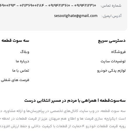
09194212310 - 09194213610 - 02136900284 - 02136900293
شماره تماس:
sesootghate@gmail.com
آدرس ایمیل:
دسترسی سریع
سه سوت قطعه
فروشگاه
وبلاگ
توضیحات سایت
درباره ما
لوازم یدکی خودرو
تماس با ما
فرصت های شغلی
سه‌سوت‌قطعه | همراهی با مردم در مسیر انتخابی درست
سه سوت قطعه، در وب سایت، کانال‌های تخصصی در پیام‌رسان‌ها و ارائه مشاوره، در کنا
رویه قیمت قطعات خودرو 4:حمایت از قطعات با کیفیت داخلی و