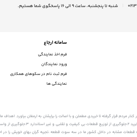
|
شنبه تا پنجشنبه، ساعت ۹ الی ۱6 پاسخگوی شما هستیم.
سامانه ارجاع
فرم اخذ نمایندگی
ورود نمایندگان
فرم ثبت نام در سکوهای همکاری
نمایندگی ها
ر مردم قرار گرفته تا خریدی مطمئن و با اصالت را برایشان به ارمغان بیاورد. اهداف ما 
است 1:یکپارچه سازی قیمت ها و اطلاع هم میهنان عزیز از قیمت قطعات در لحظه خر
 حفظ ارزش افزوده قطعات مشابه در داخل کشور ما در سه سوت قطعه ،تجربه گران بهای خویش را در 