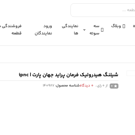
وبلاگ
سه
نمایندگی
ورود
فروشندگی د
سوته
ها
نمایندگان
قطعه
شیلنگ هیدرولیک فرمان پراید جهان پارت | ipnc
از 0 رای
0
دیدگاه
شناسه محصول:
140987
0