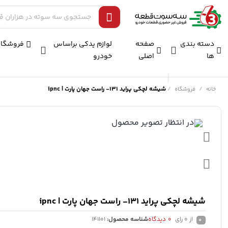
دسته بندی
صفحه
لوازم یدکی براساس
فروشگاه
ها
اصلی
خودرو
/
/
شیشه لچکی پراید 131- راست جهان پارت | ipnc
خانه
فروشگاه
شیشه لچکی پراید 131- راست جهان پارت | ipnc
از 0 رای
0
دیدگاه
شناسه محصول:
141101
0