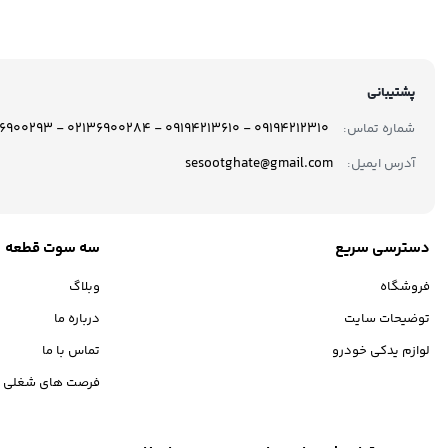
پشتیبانی
09194212310 - 09194213610 - 02136900284 - 02136900293
شماره تماس:
sesootghate@gmail.com
آدرس ایمیل:
دسترسی سریع
سه سوت قطعه
فروشگاه
وبلاگ
توضیحات سایت
درباره ما
لوازم یدکی خودرو
تماس با ما
فرصت های شغلی