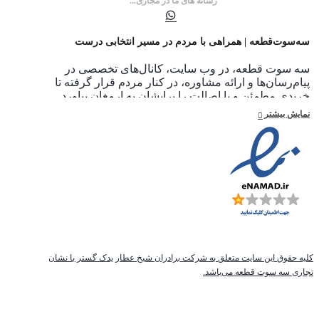
رسانه های ما در مجازی...
سه‌سوت‌قطعه | همراهی با مردم در مسیر انتخابی درست
سه سوت قطعه، در وب سایت، کانال‌های تخصصی در
پیام‌رسان‌ها و ارائه مشاوره، در کنار مردم قرار گرفته تا
خریدی مطمئن و با اصالت را برایشان به ارمغان بیاورد.
اهداف ما به اختصار به شرح زیر است 1:یکپارچه سازی قیمت
نمایش بیشتر
ها و اطلاع هم میهنان عزیز از قیمت قطعات در لحظه خرید
2:جلوگیری از توزیع قطعات بی کیفیت و تقلبی و غیر
استاندارد 3:جلوگیری از واسطه گری و افزایش بی رویه
قیمت قطعات خودرو 4:حمایت از قطعات با کیفیت داخلی و
حفظ ارزش افزوده قطعات مشابه در داخل کشور ما در سه
سوت قطعه ،تجربه گران بهای خویش را در اختیار عموم
مردم قرار خواهیم داد و با ایجاد نمایندگی های معتبر و در
سراسر کشور از خدای متعال جهت دستیابی به اهداف خویش
آرزوی توفیق خواهیم داشت.
کلیه حقوق این سایت متعلق به شرکت برادران شیخ عطار یدک گستر با نشان
تجاری سه سوت قطعه می‌باشد.