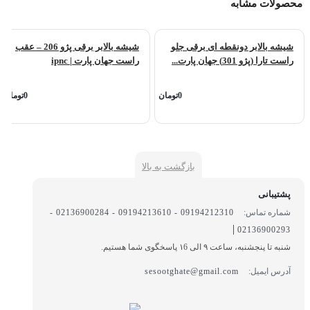
محصولات مشابه
شیشه بالابر دونقطه ای برقی جلو
شیشه بالابر برقی پژو 206 – عقب
راست تارا (پژو 301) جهان پارت...
راست جهان پارت | ipnc
0تومان
0تومان
بازگشت به بالا
پشتیبانی
شماره تماس:
09194212310 - 09194213610 - 02136900284 -
|
02136900293
شنبه تا پنجشنبه، ساعت ۹ الی ۱6 پاسخگوی شما هستیم.
آدرس ایمیل:
sesootghate@gmail.com