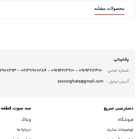
محصولات مشابه
پشتیبانی
09194212310 - 09194213610 - 02136900284 - 02136900293
شماره تماس:
sesootghate@gmail.com
آدرس ایمیل:
دسترسی سریع
سه سوت قطعه
فروشگاه
وبلاگ
توضیحات سایت
درباره ما