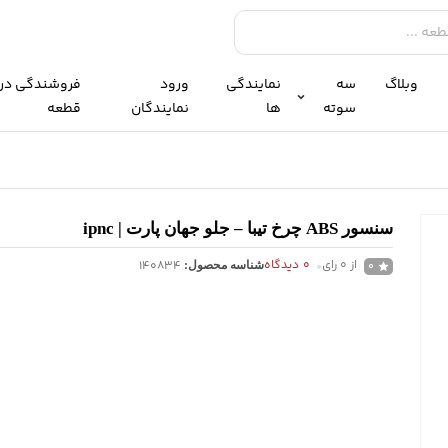
وبلاگ
سه
نمایندگی
ورود
فروشندگی در
سوته
ها
نمایندگان
قطعه
سنسور ABS چرخ تیبا – جلو جهان پارت | ipnc
از 0 رای
0
دیدگاه
140834
0
شناسه محصول: