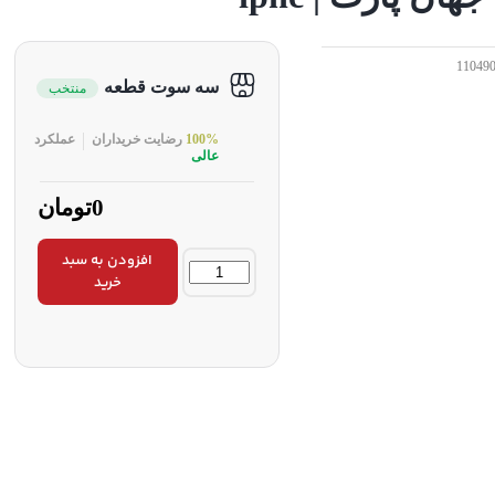
11049
سه سوت قطعه
منتخب
100%
رضایت خریداران
عملکرد
عالی
0تومان
افزودن به سبد
خرید