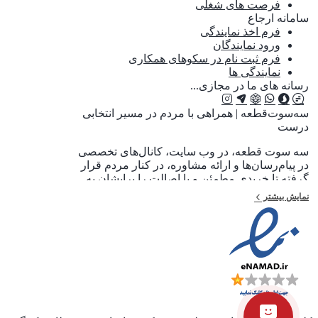
فرصت های شغلی
سامانه ارجاع
فرم اخذ نمایندگی
ورود نمایندگان
فرم ثبت نام در سکوهای همکاری
نمایندگی ها
رسانه های ما در مجازی...
سه‌سوت‌قطعه | همراهی با مردم در مسیر انتخابی
درست
سه سوت قطعه، در وب سایت، کانال‌های تخصصی
در پیام‌رسان‌ها و ارائه مشاوره، در کنار مردم قرار
گرفته تا خریدی مطمئن و با اصالت را برایشان به
ارمغان بیاورد. اهداف ما به اختصار به شرح زیر
نمایش بیشتر
است 1:یکپارچه سازی قیمت ها و اطلاع هم میهنان
عزیز از قیمت قطعات در لحظه خرید 2:جلوگیری
از توزیع قطعات بی کیفیت و تقلبی و غیر استاندارد
3:جلوگیری از واسطه گری و افزایش بی رویه
قیمت قطعات خودرو 4:حمایت از قطعات با کیفیت
داخلی و حفظ ارزش افزوده قطعات مشابه در
داخل کشور ما در سه سوت قطعه ،تجربه گران
بهای خویش را در اختیار عموم مردم قرار خواهیم
داد و با ایجاد نمایندگی های معتبر و در سراسر