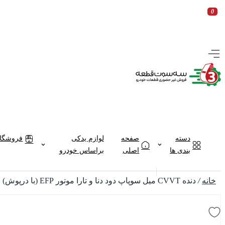
0
دسته
صفحه
لوازم یدکی
فروشگاه
بندی ها
اصلی
براساس خودرو
خانه
/
دنده CVVT میل سوپاپ دود دنا و تارا موتور EFP (با درپوش) جهان پارت | ipnc