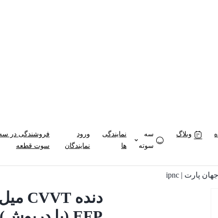
وبلاگ
سه
نمایندگی
ورود
فروشندگی در سه
سوته
ها
نمایندگان
سوت قطعه
دنده T
EFP (با درپوش) جهان پارت | ipnc