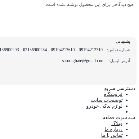
هیچ دیدگاهی برای این محصول نوشته نشده است.
پشتیبانی
شماره تماس:
09194212310 - 09194213610 - 02136900284 - 02136900293
آدرس ایمیل:
sesootghate@gmail.com
دسترسی سریع
فروشگاه
توضیحات سایت
لوازم یدکی خودرو
سه سوت قطعه
وبلاگ
درباره ما
تماس با ما